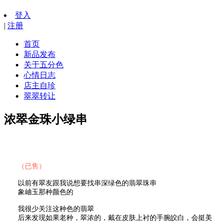
登入
|
注册
首页
新品发布
关于五分色
心情日志
店主自珍
翠翠转让
浓翠金珠小绿串
（已售）
以前有翠友跟我说想要找串深绿色的翡翠珠串
象岫玉那种颜色的
我很少关注这种色的翡翠
后来发现如果老种，翠浓的，戴在皮肤上衬的手腕皎白，会挺美