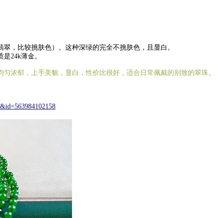
翠，比较挑肤色）。这种深绿的完全不挑肤色，且显白。
24k薄金。
均匀浓郁，上手美貌，显白，性价比很好，适合日常佩戴的别致的翠珠。
wY&id=563984102158