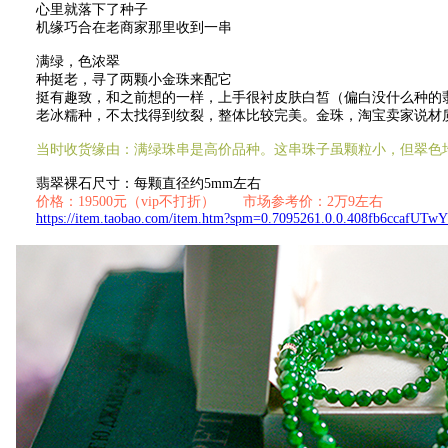
心里就落下了种子
机缘巧合在老商家那里收到一串
满绿，色浓翠
种挺老，寻了两颗小金珠来配它
挺有趣致，和之前想的一样，上手很衬皮肤白皙（偏白没什么种的翡
老冰糯种，不太找得到纹裂，整体比较完美。金珠，淘宝卖家说材质是
当时收货缘由：满绿珠串是高价品种。这串珠子虽颗粒小，但翠色
翡翠裸石尺寸：每颗直径约5mm左右
价格：19500元（vip不打折） 市场参考价：2万9左右
https://item.taobao.com/item.htm?spm=0.7095261.0.0.408fb6ccafUT