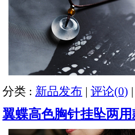
分类 :
新品发布
|
评论(0)
翼蝶高色胸针挂坠两用