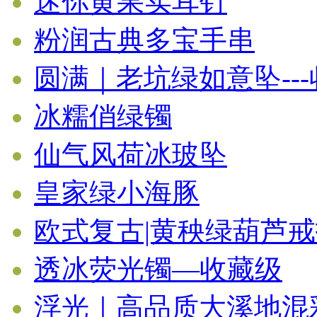
迷你黄果实耳钉
粉润古典多宝手串
圆满｜老坑绿如意坠--
冰糯俏绿镯
仙气风荷冰玻坠
皇家绿小海豚
欧式复古|黄秧绿葫芦
透冰荧光镯—收藏级
浮光｜高品质大溪地混