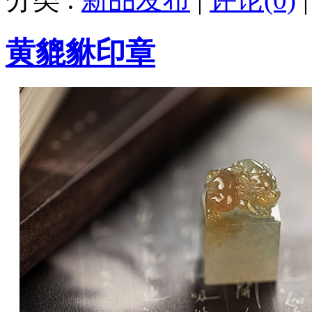
黄貔貅印章