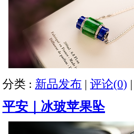
分类 :
新品发布
|
评论(0)
平安｜冰玻苹果坠