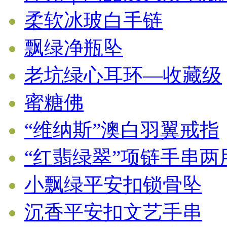
柔软冰玻白手链
飘绿净瓶坠
老坑绿心耳环—收藏级
蜜糖佛
“维纳斯”澳白羽翼戒指
“红翡绿翠”项链手串
小飘绿平安扣锁骨坠
沉香平安扣文艺手串