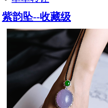
紫韵坠--收藏级