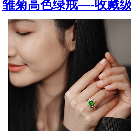
雏菊高色绿戒—-收藏