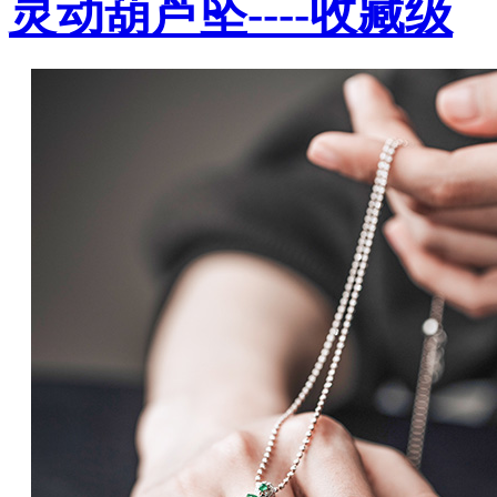
灵动葫芦坠----收藏级