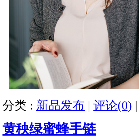
分类 :
新品发布
|
评论(0)
黄秧绿蜜蜂手链