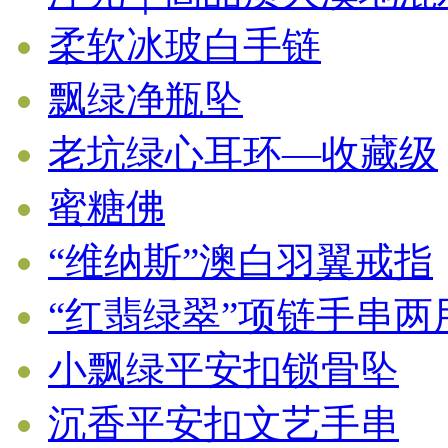
柔软冰玻白手链
飘绿净瓶坠
老坑绿心耳环—收藏级
蜜糖佛
“维纳斯”澳白羽翼戒指
“红翡绿翠”项链手串
小飘绿平安扣锁骨坠
沉香平安扣文艺手串