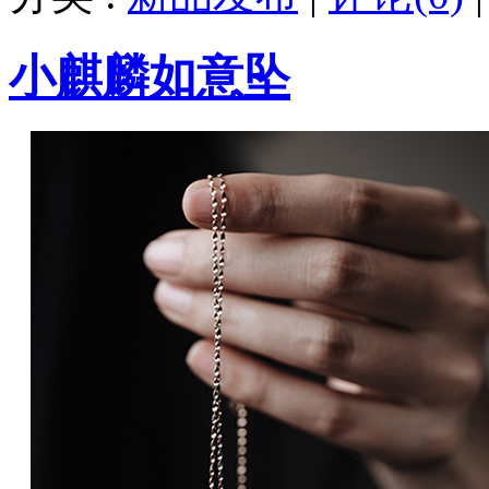
小麒麟如意坠