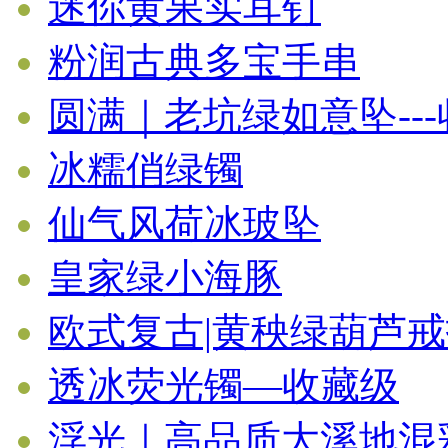
迷你黄果实耳钉
粉润古典多宝手串
圆满｜老坑绿如意坠--
冰糯俏绿镯
仙气风荷冰玻坠
皇家绿小海豚
欧式复古|黄秧绿葫芦
透冰荧光镯—收藏级
浮光｜高品质大溪地混