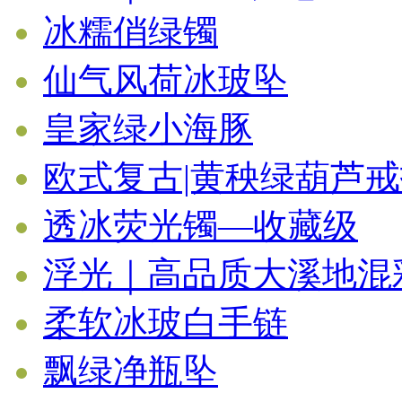
冰糯俏绿镯
仙气风荷冰玻坠
皇家绿小海豚
欧式复古|黄秧绿葫芦
透冰荧光镯—收藏级
浮光｜高品质大溪地混
柔软冰玻白手链
飘绿净瓶坠