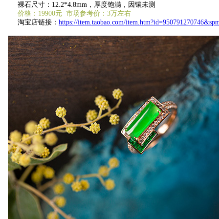
裸石尺寸：12.2*4.8mm，厚度饱满，因镶未测
价格：19900元 市场参考价：3万左右
淘宝店链接：
https://item.taobao.com/item.htm?id=950791270746&s