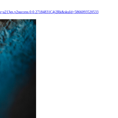
pm=a213gs.v2success.0.0.27184831C4j2Rk&skuId=5866093520533