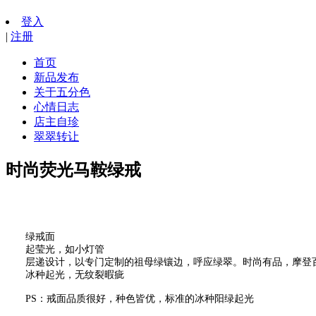
登入
|
注册
首页
新品发布
关于五分色
心情日志
店主自珍
翠翠转让
时尚荧光马鞍绿戒
绿戒面
起莹光，如小灯管
层递设计，以专门定制的祖母绿镶边，呼应绿翠。时尚有品，摩登
冰种起光，无纹裂暇疵
PS：戒面品质很好，种色皆优，标准的冰种阳绿起光